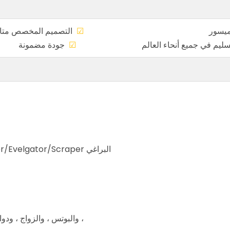
عر الميسور
☑
التصميم المخ
، التسليم في جميع أنحاء العالم
☑
جودة م
البراغي Motorgrader/Growzer/Loader/Evelgator/Scraper المحلي والخارجية
، والبوتس ، والزواج ، ودو