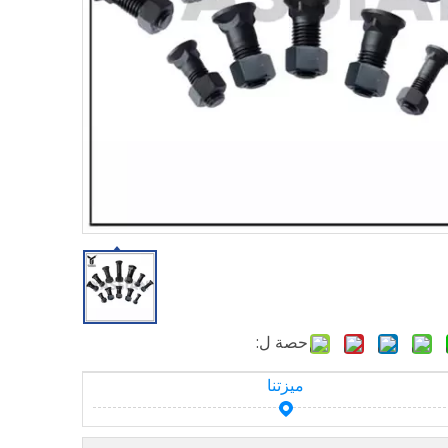
حصة ل:
ميزتنا