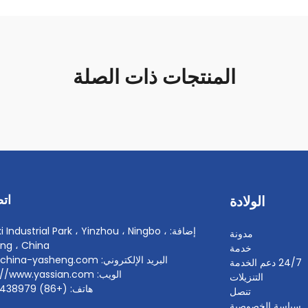
المنتجات ذات الصلة
اتص
الولادة
إضافة: i Industrial Park ، Yinzhou ، Ningbo
مدونة
ang ، China
خدمة
البريد الإلكتروني: info@china-yasheng.com
24/7 دعم الخدمة
الويب: https://www.yassian.com
التنزيلات
هاتف: (+86) 18067438979
تنصل
سياسة الخصوصية