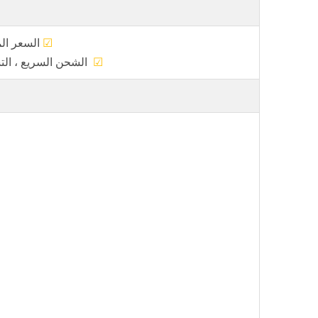
☑
الس
☑
الشحن السريع 