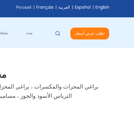
English
|
Español
|
العربية
|
Français
|
Pусский
بيت
منتج
اطلب عرض أسعار
مح
الترباس الأسود والجوز ، مسامي