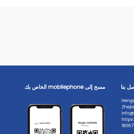
ل بنا
مسح إلى mobliephone الخاص بك
Hengx ،
Zheji