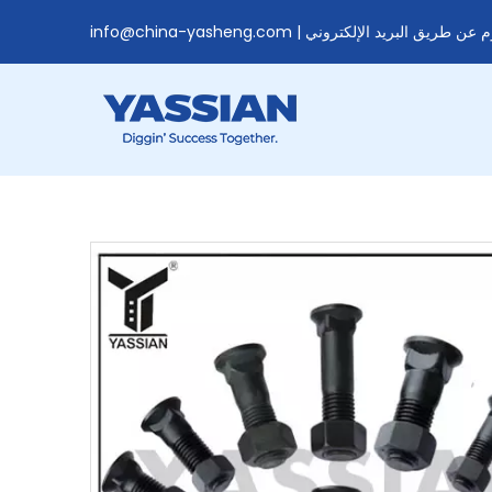
وم عن طريق البريد الإلكتروني |
info@china-yasheng.com