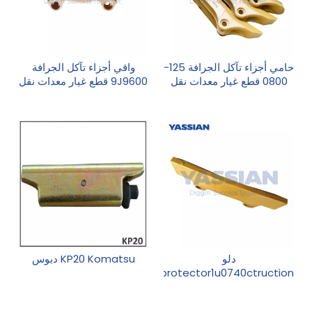
حامي أجزاء تآكل الجرافة 125-
واقي أجزاء تآكل الجرافة
0800 قطع غيار معدات نقل
9J9600 قطع غيار معدات نقل
الأرض
الأرض
دلو
KP20 Komatsu دبوس
protector1u0740ctruction
أجزاء الآلات