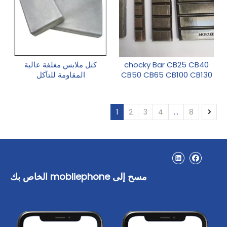
chocky Bar CB25 CB40
كتل ملابس مغلفة عالية
CB50 CB65 CB100 CB130
المقاومة للتآكل
CB150
1
2
3
4
...
8
مسح إلى mobliephone الخاص بك