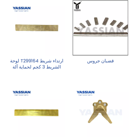
قضبان جروس
ارتداء شريط T299164 لوحة
الشريط 3 كجم لحماية آلة