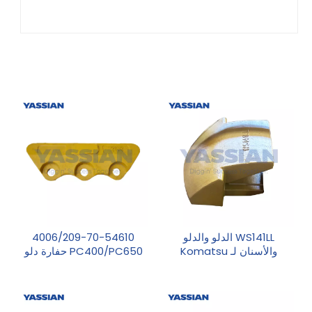
WS141LL الدلو والدلو
4006/209-70-54610
والأسنان لـ Komatsu
PC400/PC650 حفارة دلو
PC2000-8 Bucket J-Bolt
الجانب القاطع الجانب حامي
حماية تآكل الشفاه
الترباس على BucketSide
شفرة حامي