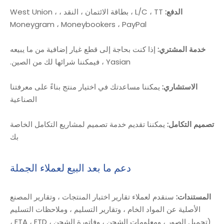
الدفع:
L/C ، TT ، بطاقة الائتمان ، النقد ، West Union ،
Moneygram ، Moneybookers ، PayPal
خدمة المشتري:
إذا كنت بحاجة إلى قطع غيار إضافية من ما يبيعه
Yasian ، فيمكننا شرائها لك من الصين.
الاستشاري:
يمكننا مساعدتك في اختيار منتج بناءً على معرفتنا
الصناعية
تصميم التكامل:
يمكننا تقديم خدمة تصميم لمشاريع التكامل الخاصة
بك
دعم ما بعد البيع لعملاء الجملة
المستندات:
سنقدم لعملاء تقارير اختبار المنتجات ، وتقارير المصنع
الأصلية عن المواد الخام ، وتقارير التسليم ، وملاحظات التسليم
(تحميل الصور ، ومعلومات الشحن ، وفاتورة الشحن ، ETA ، ETD ،