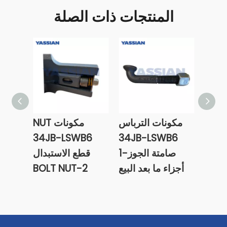
المنتجات ذات الصلة
826
مكونات الترباس
مكونات NUT
JCB - 2
34JB-LSWB6
34JB-LSWB6
مم
صامتة الجوز-1
قطع الاستبدال
أجزاء ما بعد البيع
BOLT NUT-2