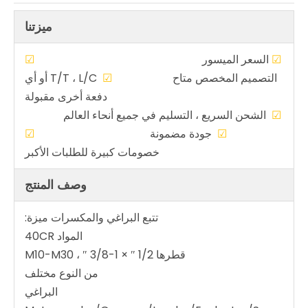
ميزتنا
☑
السعر الميسور
☑
التصميم المخصص متاح
☑
T/T ، L/C أو أي
دفعة أخرى مقبولة
☑
الشحن السريع ، التسليم في جميع أنحاء العالم
☑
جودة مضمونة
☑
خصومات كبيرة للطلبات الأكبر
وصف المنتج
تتبع البراغي والمكسرات ميزة:
المواد 40CR
قطرها 1/2 ″ × 1-3/8 ″ ، M10-M30
من النوع مختلف
البراغي