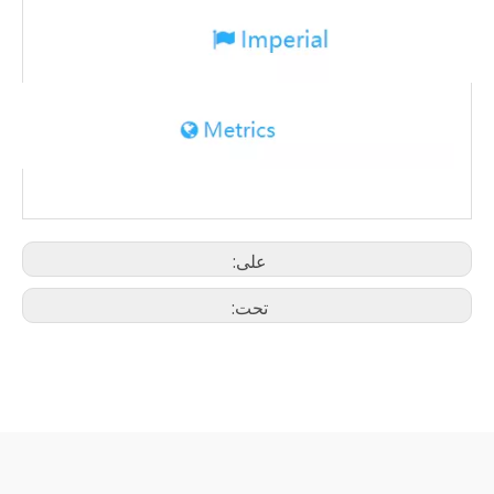
على:
تحت: