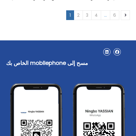
1
2
3
4
...
6
مسح إلى mobliephone الخاص بك