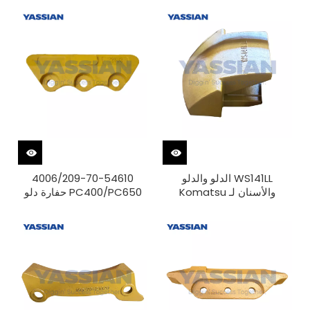
WS141LL الدلو والدلو
4006/209-70-54610
والأسنان لـ Komatsu
PC400/PC650 حفارة دلو
PC2000-8 Bucket J-Bolt
الجانب القاطع الجانب حامي
حماية تآكل الشفاه
الترباس على BucketSide
شفرة حامي