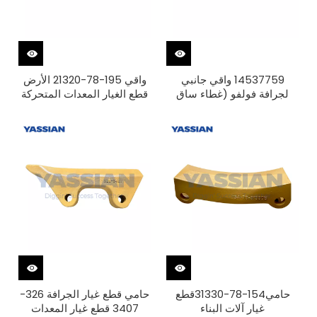
14537759 واقي جانبي
واقي 195-78-21320 الأرض
لجرافة فولفو (غطاء ساق
قطع الغيار المعدات المتحركة
الجرافة)
حامي154-78-31330قطع
حامي قطع غيار الجرافة 326-
غيار آلات البناء
3407 قطع غيار المعدات