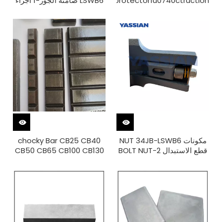
protector1u0740ctruction
LSWB6 صامتة الجوز-1 أجزاء
أجزاء الآلات
ما بعد البيع
مكونات NUT 34JB-LSWB6
chocky Bar CB25 CB40
قطع الاستبدال BOLT NUT-2
CB50 CB65 CB100 CB130
CB150