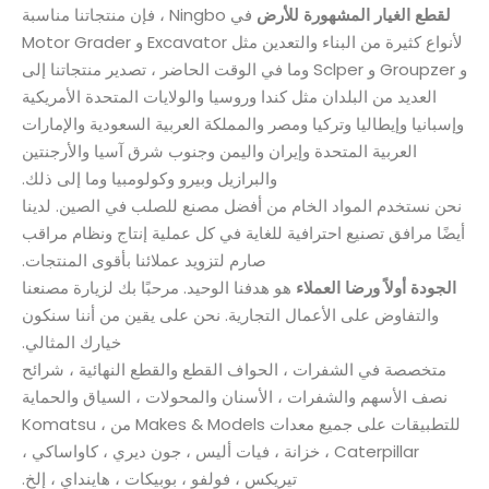
لقطع
الغيار المشهورة
للأرض
في Ningbo ، فإن منتجاتنا مناسبة
لأنواع كثيرة من البناء والتعدين مثل Excavator و Motor Grader
و Groupzer و Sclper وما في الوقت الحاضر ، تصدير منتجاتنا إلى
العديد من البلدان مثل كندا وروسيا والولايات المتحدة الأمريكية
وإسبانيا وإيطاليا وتركيا ومصر والمملكة العربية السعودية والإمارات
العربية المتحدة وإيران واليمن وجنوب شرق آسيا والأرجنتين
والبرازيل وبيرو وكولومبيا وما إلى ذلك.
نحن نستخدم المواد الخام من أفضل مصنع للصلب في الصين. لدينا
أيضًا مرافق تصنيع احترافية للغاية في كل عملية إنتاج ونظام مراقب
صارم لتزويد عملائنا بأقوى المنتجات.
الجودة أولاً
ورضا العملاء
هو هدفنا الوحيد. مرحبًا بك لزيارة مصنعنا
والتفاوض على الأعمال التجارية. نحن على يقين من أننا سنكون
خيارك المثالي.
متخصصة في الشفرات ، الحواف القطع والقطع النهائية ، شرائح
نصف الأسهم والشفرات ، الأسنان والمحولات ، السياق والحماية
للتطبيقات على جميع معدات Makes & Models من Komatsu ،
Caterpillar ، خزانة ، فيات أليس ، جون ديري ، كاواساكي ،
تيريكس ، فولفو ، بوبيكات ، هاينداي ، إلخ.