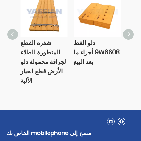
دلو Cat
دلو القط
شفرة القطع
Cut
9W6608 أجزاء ما
المتطورة للطلاء
 الغيار
بعد البيع
لجرافة محمولة دلو
ت نقل
الأرض قطع الغيار
الآلية
مسح إلى mobliephone الخاص بك