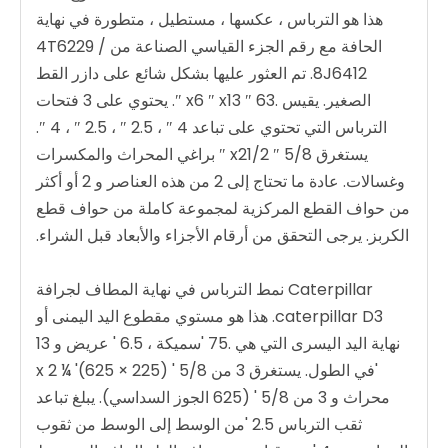
هذا هو الترباس ، عكسها ، مستطيل ، متطورة في نهاية
الحافة مع رقم الجزء القياسي الصناعة من 4T6229 /
8J6412. تم العثور عليها بشكل شائع على دازر القط
الصغير. يقيس .63 ″ x6 ″ x13 ″. يحتوي على 3 فتحات
الترباس التي تحتوي على تباعد 4 ″ ، 2.5 ″ ، 2.5 ″ ، 4 ″.
يستغرق 5/8 ″ x21/2 ″ براغي المحراث والمكسرات
وغسالات. عادة ما تحتاج إلى 2 من هذه العناصر و 2 أو أكثر
من حواف القطع المركزية لمجموعة كاملة من حواف قطع
الكربز. يرجى التحقق من أرقام الأجزاء والأبعاد قبل الشراء.
Caterpillar نمط الترباس في نهاية المطاف لجرافة
caterpillar D3. هذا هو مستوي مقطوع اليد اليمنى أو
نهاية اليد اليسرى التي هي .75 'سميكة ، 6.5 ' عريض و 13
'في الطول. يستغرق 3 من 5/8 ' x 2 ¼ '(625 × 225)
محراث و 3 من 5/8 ' (625 الجوز السداسي). يبلغ تباعد
ثقب الترباس 2.5 'من الوسط إلى الوسط من ثقوب