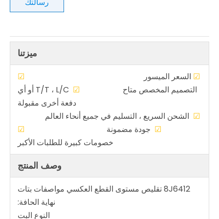
رسالتك
ميزتنا
☑
السعر الميسور
☑
التصميم المخصص متاح
☑
T/T ، L/C أو أي
دفعة أخرى مقبولة
☑
الشحن السريع ، التسليم في جميع أنحاء العالم
☑
جودة مضمونة
☑
خصومات كبيرة للطلبات الأكبر
وصف المنتج
8J6412 تقليص مستوى القطع العكسي مواصفات بتات
نهاية الحافة:
النوع البت