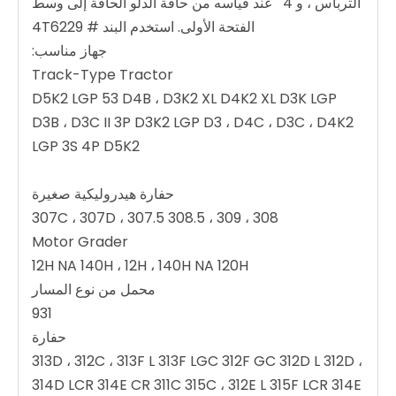
الترباس ، و 4 ' عند قياسه من حافة الدلو الحافة إلى وسط
الفتحة الأولى. استخدم البند # 4T6229
جهاز مناسب:
Track-Type Tractor
D5K2 LGP 53 D4B ، D3K2 XL D4K2 XL D3K LGP
D3B ، D3C II 3P D3K2 LGP D3 ، D4C ، D3C ، D4K2
LGP 3S 4P D5K2
حفارة هيدروليكية صغيرة
308 ، 309 ، 308.5 307C ، 307D ، 307.5
Motor Grader
12H NA 140H ، 12H ، 140H NA 120H
محمل من نوع المسار
931
حفارة
313D ، 312C ، 313F L 313F LGC 312F GC 312D L 312D ،
314D LCR 314E CR 311C 315C ، 312E L 315F LCR 314E