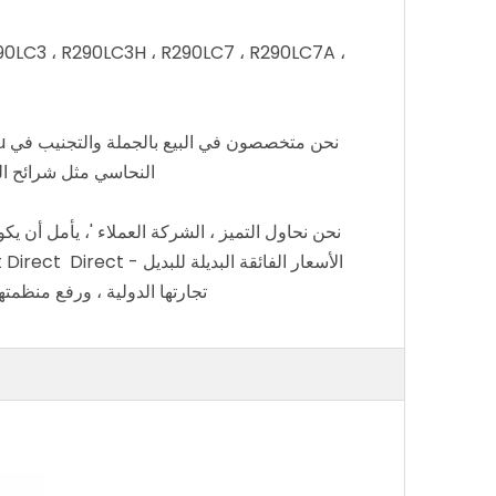
90LC3 ، R290LC3H ، R290LC7 ، R290LC7A ،
النحاسي مثل شرائح العزل. 
تجارتها الدولية ، ورفع منظمتها. rofit ورفع مقياس التصدير. لقد كنا على ثقة من أن لدينا احتمال مشرق وتوزيعه في جميع أنحاء العالم في السنوا