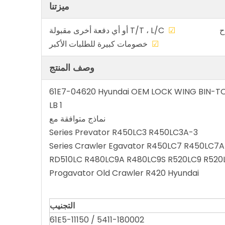
ميزتنا
صص متاح
☑
T/T ، L/C أو أي دفعة أخرى مقبولة
ضمونة
☑
خصومات كبيرة للطلبات الأكبر
وصف المنتج
61E7-04620 Hyundai OEM LOCK WING BIN-T
1 LB
نماذج متوافقة مع
3-Series Prevator R450LC3 R450LC3A
RD510LC R480LC9A R480LC9S R520LC9 R520
Progavator Old Crawler R420 Hyundai
التجنيب
61E5-11150 / 5411-180002