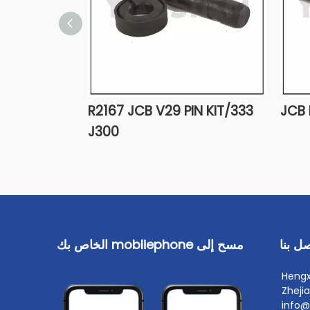
333/R2167 JCB V29 PIN KIT
J300
ل بنا
مسح إلى mobliephone الخاص بك
Hengx ،
Zheji