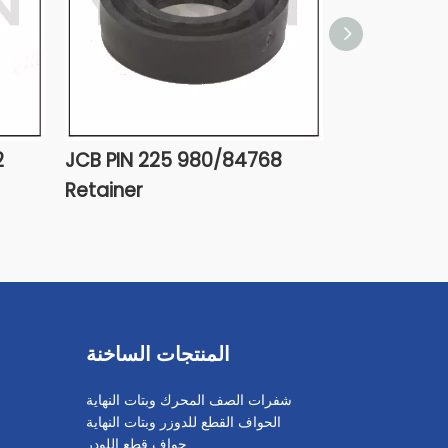
980/84767 JCB 225 قفل
980/84768 225 JCB PIN
دبوس
Retainer
المنتجات الساخنة
شفرات الصف المحرك وبتات النهاية
الحواف القطع للدوزر وبتات النهاية
حواف قطع اللودر