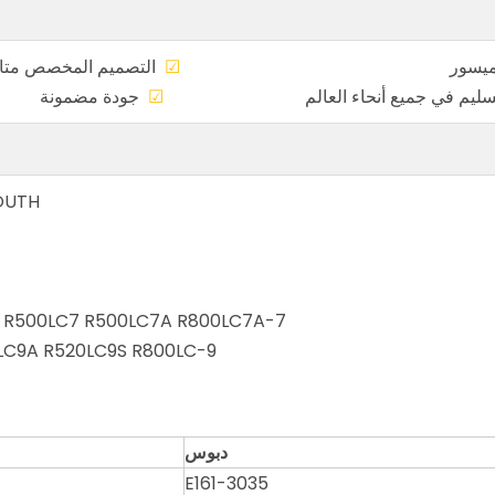
عر الميسور
☑
التصميم المخ
، التسليم في جميع أنحاء العالم
☑
جودة م
OUTH
7-Series Crawler Egavator R450LC7 R450LC7A R500LC7 R500LC7A R800LC7A
LC9A R520LC9S R800LC-9
دبوس
E161-3035