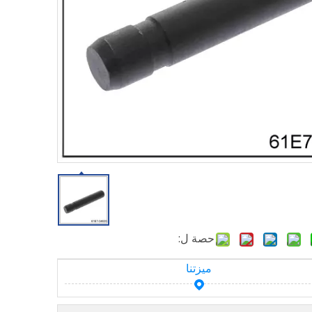
حصة ل:
ميزتنا