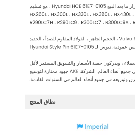
Hyundai HCE 61E7-010 ، مع تسليم
HX260L ، HX300L ، HX330L ، HX380L ، HX430L 
R290LC7H ، R290LC9 ، R300LC7 ، R300LC9A ، 
نحن متخصصون في البيع بالجملة والتجنيب في Komatsu و Caterpillar و Daewoo و Hitachi و Hyundai و Volvo Parts ، الحجم الجاهز ، الفولاذ المقاوم للصدأ ، الحديد
Hyundai Style Pin 61E7-0
وا أفضل فريق التعاون وشركة Dominator للموظفين والموردين والعملاء ، ويدركون حصة الأسعار والتسويق المستمر لأقل
الأسعار الفائقة البديلة للبديل - Tata Hitachi Ex350 Dirt Dirt Dirt Direct Direct النمذجة والترويج بشكل فعال في جميع أنحاء العالم. الشركة. AKE جهود ممتازة لتوسيع
نطاق المنتج