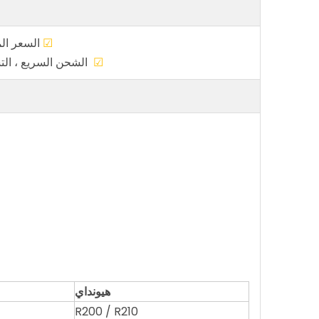
☑
الس
☑
الشحن السريع 
هيونداي
R200 / R210