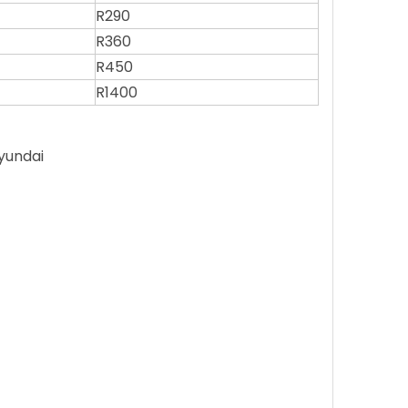
R290
R360
R450
R1400
e262-5004 Hyundai دلو دبوس دبوس دبوس 