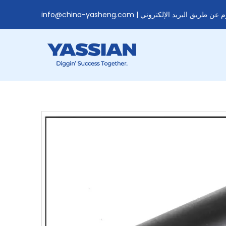
وم عن طريق البريد الإلكتروني |
info@china-yasheng.com