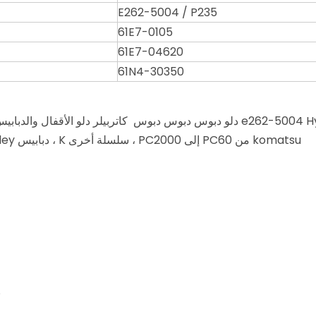
E262-5004 / P235
61E7-0105
61E7-04620
61N4-30350
كاتربيلر دلو الأقفال والدبابيس للتصدير ، والاستبدال أسنان الأسنان cat ، دلو دبوس
komatsu من PC60 إلى PC2000 ، سلسلة أخرى K ، دبابيس Hensley متوفرة أيضا. Hyundai Tooth Pin E161-3035
8) الا