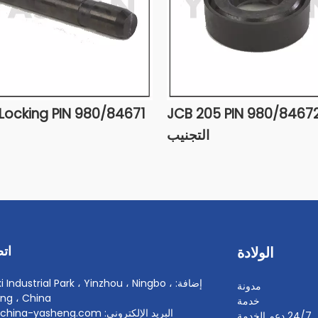
980/84671 JCB Locking PIN
980/84672 JCB 205 PIN
التجنيب
اتص
الولادة
إضافة: i Industrial Park ، Yinzhou ، Ningbo
مدونة
ang ، China
خدمة
البريد الإلكتروني: info@china-yasheng.com
24/7 دعم الخدمة