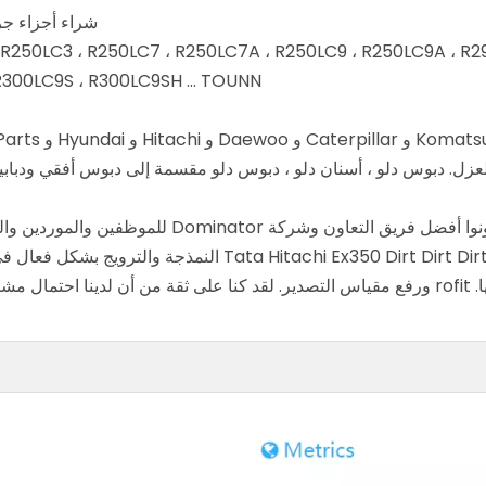
شراء أجزاء جرار ما بعد البيع 5
، R250LC3 ، R250LC7 ، R250LC7A ، R250LC9 ، R250LC9A ، R2
R300LC9S ، R300LC9SH ... TOUNN
دبوس دلو ، أسنان دلو ، دبوس دلو مقسمة إلى دبوس أفقي ودبابيس عمودية. دبوس لـ 105
نحن نحاول التميز ، الشركة العملاء '، يأمل أن يكون
ت القادمة.