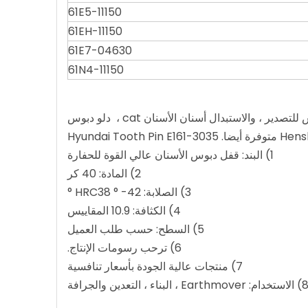
61E5-11150
61EH-11150
61E7-04630
61N4-11150
1) البند: قفل دبوس الأسنان عالي القوة للحفارة
2) المادة: 40 كر
3) الصلابة: HRC38 ° -42 °
4) الكثافة: 10.9 المقاييس
5) السطح: حسب طلب العميل
6) ترحب رسومات الإنتاج.
7) منتجات عالية الجودة بأسعار تنافسية
ستخدام: Earthmover ، البناء ، التعدين والجرافة