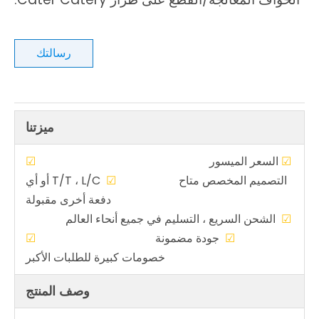
رسالتك
ميزتنا
☑
السعر الميسور
☑
التصميم المخصص متاح
☑
T/T ، L/C أو أي
دفعة أخرى مقبولة
☑
الشحن السريع ، التسليم في جميع أنحاء العالم
☑
جودة مضمونة
☑
خصومات كبيرة للطلبات الأكبر
وصف المنتج