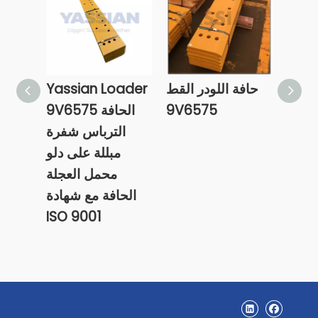
4T29
حافة اللودر القط
Yassian Loader
ON 
9V6575
الحافة 9V6575
الترباس شفرة
مبللة على دلو
محمل العجلة
الحافة مع شهادة
ISO 9001