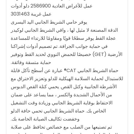
عمل للأغراض العادية 2586900 دلو أدوات
عمل غريبة 3031463
يوفر حامي الشريط الجانبي اليد اليسرى
الدقة المصنعة لا مثيل لها ، واقي الشريط الجانبي لوكيدر
عجلة القط يوفر سطحًا قويًا ومقاومًا للارتداء للمساعدة
في حماية جوانب الجرافة. تم تصميم أدوات إشراكنا
الأرضية (GET) خصيصًا للحمض النووي لحديد القط وتوفير
حماية متسقة وفائقة.
حماة الشريط الجانبي CAT® عبارة عن أسطح تآكل قابلة
للاستبدال لحماية السلامة الهيكلية للدلو وتعزيز الاختراق مع
الأشرطة الجانبية وكتل القص. يحمي كتلة القص الدبوس
من الأحمال الشديدة والكسر ، مما يساعد على ضمان
الاحتفاظ بوقاية الشريط الجانبي وزيادة وقت التشغيل
الخاص بك. حماة الشريط الجانبي تحمي حافة الدلو
وخفضت تكاليف الصيانة الخاصة بك.
تم تصنيعها من الصلب مع خصائص تحافظ على صلابة