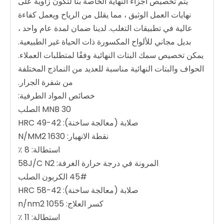
يتم تخصيص أجزاء النهاية الخاصة بنا لتكون زاوية على
نهايات العمل الوثيق ، مما يقلل من الرياح ويعمل كفاءة
عالية في تطبيقات التغلب. لدينا ضمان لمدة عام واحد ،
بديل مجاني للألواح المكسورة ذات الحياة غير الطبيعية.
يمكن تخصيص سمك البتات النهائية وفقًا لمتطلبات العملاء.
الحواف والبتات النهائية مناسبة للعديد من النماذج المختلفة
من شفرة الجرار.
خصائص المواد الطرفية:
30 MNB الصلب
صلابة (معالجة ساخنة): 42-49 HRC
نقطة الانهيار: 1630 N/MM2
استطالة: 8 ٪
المرونة في درجة حرارة الغرفة: 58J/C N2
45# الكربون الصلب
صلابة (معالجة ساخنة): 42-58 HRC
كسر العلاج: 1055 n/nm2
استطالة: 11 ٪