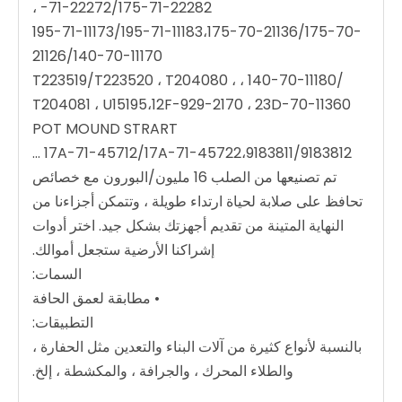
-71-22272/175-71-22282 ،
195-71-11173/195-71-11183،175-70-21136/175-70-
21126/140-70-11170
/140-70-11180 ، T223519/T223520 ، T204080 ،
T204081 ، U15195،12F-929-2170 ، 23D-70-11360
POT MOUND STRART
17A-71-45712/17A-71-45722،9183811/9183812 ...
تم تصنيعها من الصلب 16 مليون/البورون مع خصائص
تحافظ على صلابة لحياة ارتداء طويلة ، وتتمكن أجزاءنا من
النهاية المتينة من تقديم أجهزتك بشكل جيد. اختر أدوات
إشراكنا الأرضية ستجعل أموالك.
السمات:
• مطابقة لعمق الحافة
التطبيقات:
بالنسبة لأنواع كثيرة من آلات البناء والتعدين مثل الحفارة ،
والطلاء المحرك ، والجرافة ، والمكشطة ، إلخ.