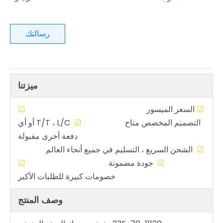
رسالتك
ميزتنا
☑
السعر الميسور
☑
التصميم المخصص متاح
☑
T/T ، L/C أو أي
دفعة أخرى مقبولة
☑
الشحن السريع ، التسليم في جميع أنحاء العالم
☑
جودة مضمونة
☑
خصومات كبيرة للطلبات الأكبر
وصف المنتج