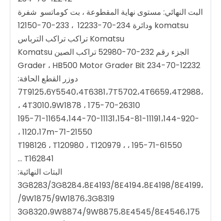
البت النهائي: مستوى نهاية المقطوعة ، بت كوماتسو شفرة
komatsu ودائرة 234-70-12233 ، 233-70-12150
Komatsu تراكب تراكب الترباس
الجزء رقم 232-70-52980 تراكب الصين Komatsu
Grader ، HB500 Motor Grader Bit 234-70-12232
دوزر القطع الحافة:
7T9125،6Y5540،4T6381،7T5702،4T6659،4T2988،
4T3010،9W1878 ، 175-70-26310 ،
195-71-11654،144-70-11131،154-81-11191،144-920-
1120،17m-71-21550 ،
195-71-61550 ، T198126 ، T120980 ، T120979 ،
T162841 ...
البتات النهائية:
3G8283/3G8284،8E4193/8E4194،8E4198/8E4199،
9W1875/9W1876،3G8319/
3G8320،9W8874/9W8875،8E4545/8E4546،175