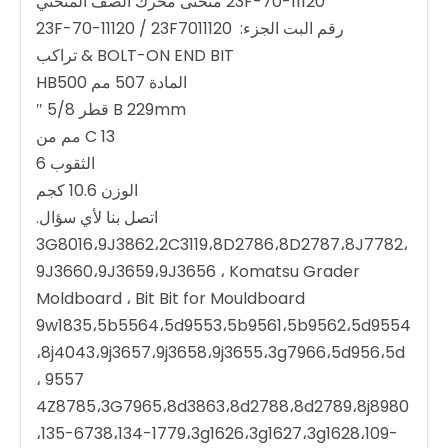
23F-70-11120 منحنى محرك الصف المنحني
رقم البت الجزء: 23F-70-11120 / 23F7011120
BOLT-ON END BIT & تراكب
المادة 507 مم HB500
B 229mm قطر 5/8 ″
C 13 مم من
الثقوب 6
الوزن 10.6 كجم
اتصل بنا لأي سؤال.
3G8016،9J3862،2C3119،8D2786،8D2787،8J7782،
9J3660،9J3659،9J3656 ، Komatsu Grader
Moldboard ، Bit Bit for Mouldboard
9w1835،5b5564،5d9553،5b9561،5b9562،5d9554
،8j4043،9j3657،9j3658،9j3655،3g7966،5d956،5d
9557 ،
4Z8785،3G7965،8d3863،8d2788،8d2789،8j8980
،135-6738،134-1779،3g1626،3g1627،3g1628،109-