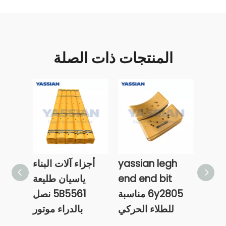
المنتجات ذات الصلة
5D9
yassian legh
أجزاء آلات البناء
4Z9 منحنى
end end bit
ياسيان طليعة
لقطع
6y2805 مناسبة
5B5561 نصل
درجات
للطلاء الحركي
بالدراء موتور
الصف