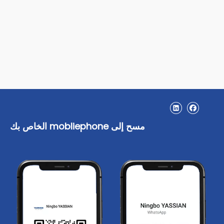
مسح إلى mobliephone الخاص بك