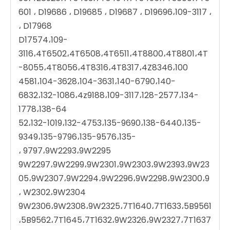
601 ، D19686 ، D19685 ، D19687 ، D19696،109-3117 ،
D17968 ،
D17574،109-
3116،4T6502،4T6508،4T6511،4T8800،4T8801،4T
8055،4T8056،4T8316،4T8317،4Z8346،100-
4581،104-3628،104-3631،140-6790،140-
6832،132-1086،4z9188،109-3117،128-2577،134-
1778،138-64
52،132-1019،132-4753،135-9690،138-6440،135-
9349،135-9796،135-9576،135-
9797،9W2293،9W2295 ،
9W2297،9W2299،9W2301،9W2303،9W2393،9W23
05،9W2307،9W2294،9W2296،9W2298،9W2300،9
W2302،9W2304 ،
9W2306،9W2308،9W2325،7T1640،7T1633،5B9561
،5B9562،7T1645،7T1632،9W2326،9W2327،7T1637