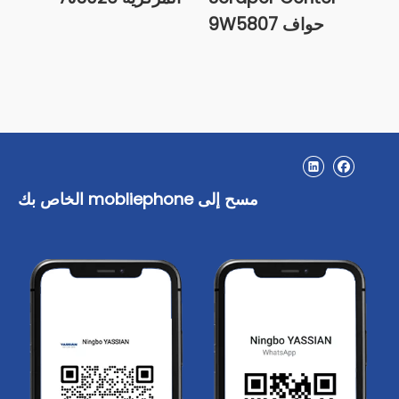
4T6
حواف 9W5807
مسح إلى mobliephone الخاص بك