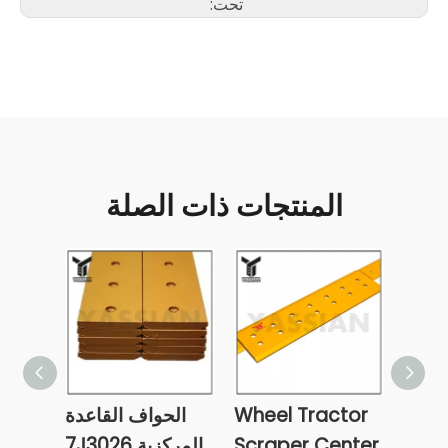
تحت:
المنتجات ذات الصلة
كشطة
Wheel Tractor
الحواف القاعدة
لحواف
Scraper Center
المركزية 7J3026