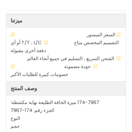
ميزتنا
☑
السعر الميسور
☑
التصميم المخصص متاح
☑
T/T ، L/C أو أي
دفعة أخرى مقبولة
☑
الشحن السريع ، التسليم في جميع أنحاء العالم
☑
جودة مضمونة
☑
خصومات كبيرة للطلبات الأكبر
وصف المنتج
174-7967 ميزة الحافة الطليعة نهاية مكشطة:
الجزء رقم: 174-7967
النوع
: حجم