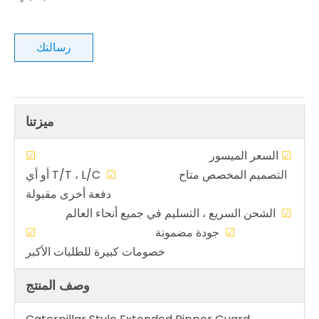
رسالتك
ميزتنا
☑
السعر الميسور
☑
التصميم المخصص متاح
☑
T/T ، L/C أو أي
دفعة أخرى مقبولة
☑
الشحن السريع ، التسليم في جميع أنحاء العالم
☑
جودة مضمونة
☑
خصومات كبيرة للطلبات الأكبر
وصف المنتج