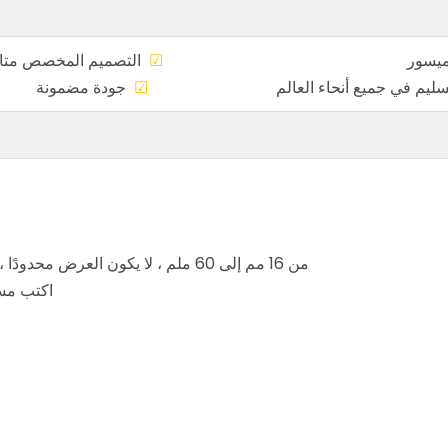
عر الميسور
☑
التصميم المخ
، التسليم في جميع أنحاء العالم
☑
جودة م
من 16 مم إلى 60 ملم ، لا يكون العرض محدودًا ، ومناسبة لجميع أنواع نماذج الماكينة ، المحلية والأجنبية.
اكتب مستح