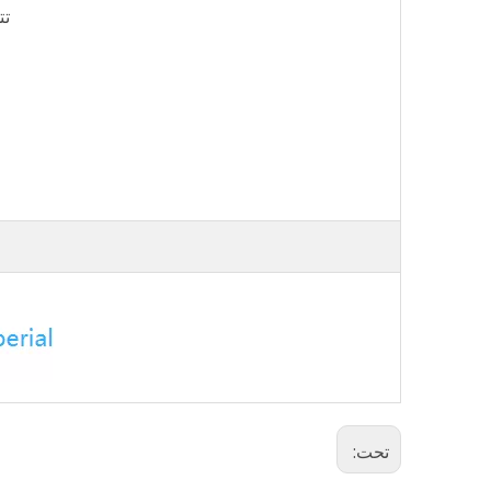
تتوفر أط
تحت: