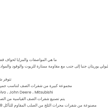
ما هي المواصفات والمزايا لحواف قطع محراث PU؟ شفرات ثلج محرا
ولي يوريثان جنبا إلى جنب مع مقاومة ممتازة للزيوت والوقود والمواد
تتوفر شفرات er Blades & End
مجموعة كبيرة من شفرات الصف لتناسب جميع النماذج 
vo ، John Deere ، Mitsubishi.
يتم تصنيع شفرات الصف القياسية من الصلب 
مصنوعة من شفرات محراث الثلج من الصلب المقاوم للتآكل 500HB ومتوفر مع إدراج التنغستن لحياة الخدمة النهائية.