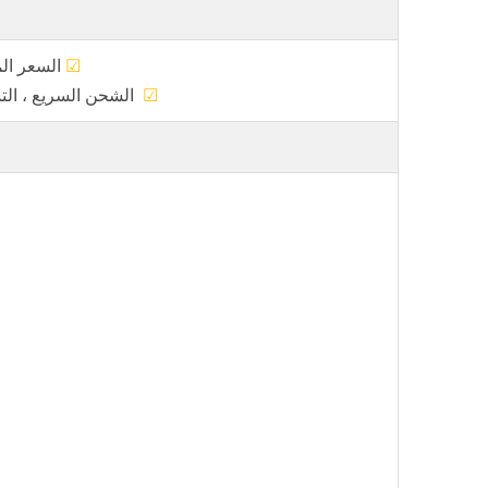
☑
الس
☑
الشحن السريع 