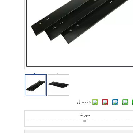
حصة ل:
ميزتنا