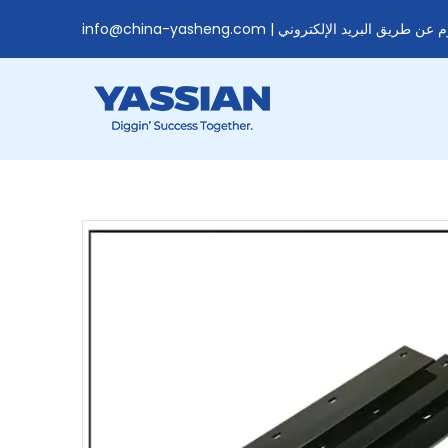
وم عن طريق البريد الإلكتروني |
info@china-yasheng.com