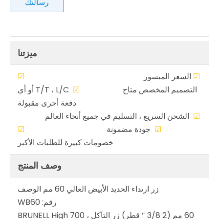
رسالتك
ميزتنا
☑
السعر الميسور
☑
التصميم المخصص متاح
☑
T/T ، L/C أو أي
دفعة أخرى مقبولة
☑
الشحن السريع ، التسليم في جميع أنحاء العالم
☑
جودة مضمونة
☑
خصومات كبيرة للطلبات الأكبر
وصف المنتج
زر ارتداء الحديد الأبيض العالي 60 مم الوصف
رقم: WB60
60 مم (2 3/8 ″ قطر) زر التآكل ، 700 BRUNELL High