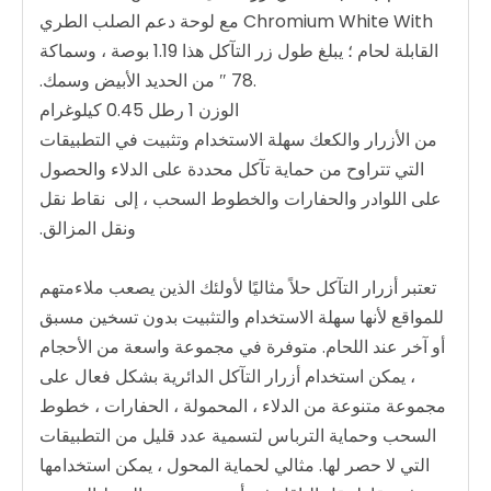
Chromium White With مع لوحة دعم الصلب الطري
القابلة لحام ؛ يبلغ طول زر التآكل هذا 1.19 بوصة ، وسماكة
.78 ″ من الحديد الأبيض وسمك.
الوزن 1 رطل 0.45 كيلوغرام
من الأزرار والكعك سهلة الاستخدام وتثبيت في التطبيقات
التي تتراوح من حماية تآكل محددة على الدلاء والحصول
على اللوادر والحفارات والخطوط السحب ، إلى نقاط نقل
ونقل المزالق.
تعتبر أزرار التآكل حلاً مثاليًا لأولئك الذين يصعب ملاءمتهم
للمواقع لأنها سهلة الاستخدام والتثبيت بدون تسخين مسبق
أو آخر عند اللحام. متوفرة في مجموعة واسعة من الأحجام
، يمكن استخدام أزرار التآكل الدائرية بشكل فعال على
مجموعة متنوعة من الدلاء ، المحمولة ، الحفارات ، خطوط
السحب وحماية الترباس لتسمية عدد قليل من التطبيقات
التي لا حصر لها. مثالي لحماية المحول ، يمكن استخدامها